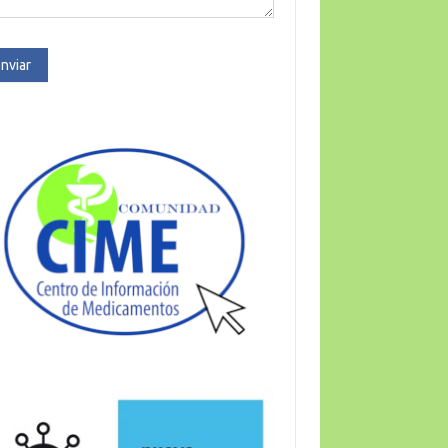
nviar