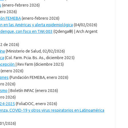
s
(enero-febrero 2026)
ero 2026)
ción FEMEBA
(enero-febrero 2026)
n en las Américas y alerta epidemiológica
(04/02/2026)
l dengue, con foco en TAK-003
(Qdenga®) | Arch Argent
02 de 2026)
ina
(Ministerio de Salud, 02/02/2026)
ica
(Col. Farm. Pcia. Bs. As., diciembre 2025)
oncepción
| Rev Farm (diciembre 2025)
(enero 2026)
iones
(Fundación FEMEBA, enero 2026)
ro 2026)
ismo
| Boletín INFAC (enero 2026)
ro 2026)
024-2025
(FoliaDOC, enero 2026)
uenza, COVID-19 y otros virus respiratorios en Latinoamérica
01/2026)