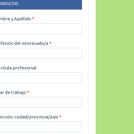
ONSULTAS
NSULTAS
bre y Apellido
*
fesión del interesado/a
*
rícula profesional
ar de trabajo
*
ección: ciudad/provincia/país
*