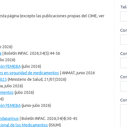
Tel
ta página (excepto las publicaciones propias del CIME, ver
Cor
io 2026)
a
| Boletín INFAC. 2026;34(5):44-56
Con
lio 2026)
ción FEMEBA
(julio 2026)
les en seguridad de medicamentos
| ANMAT, junio 2026
Cor
2025
(Ministerio de Salud, 21/07/2026)
a, julio 2026)
amentos
(julio 2026)
26)
Con
ción FEMEBA
(junio-julio 2026)
ondaparinux
| Boletín INFAC. 2026;34(4):30-45
Racional de los Medicamentos
(ISIUM)