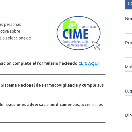
C
CO
Nom
as personas
ctiva sobre
 o selecciona de
Pro
mación complete el formulario haciendo
CLIC AQUÍ
Mat
 Sistema Nacional de Farmacovigilancia y cumple sus
Lug
e reacciones adversas a medicamentos
, acceda a los
Dir