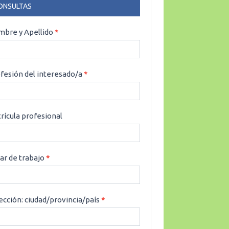
ONSULTAS
NSULTAS
bre y Apellido
*
fesión del interesado/a
*
rícula profesional
ar de trabajo
*
ección: ciudad/provincia/país
*