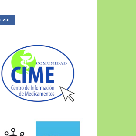
nviar