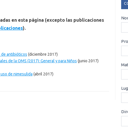
C
CO
Nom
adas en esta página (excepto las publicaciones
licaciones
).
Pro
de antibióticos
(diciembre 2017)
les de la OMS (2017): General y para Niños
(junio 2017)
Mat
 uso de nimesulida
(abril 2017)
Lug
Dir