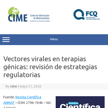
Skip
to
content
Menu
Vectores virales en terapias
génicas: revisión de estrategias
regulatorias
By
cime
|
mayo 21, 2026
Fuente:
Revista Científica
ANMAT
– ISSN: 2796-7646 – Vol.