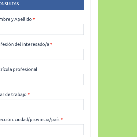
ONSULTAS
NSULTAS
bre y Apellido
*
fesión del interesado/a
*
rícula profesional
ar de trabajo
*
ección: ciudad/provincia/país
*