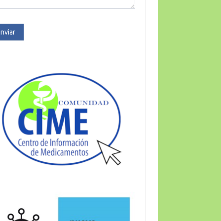
nviar