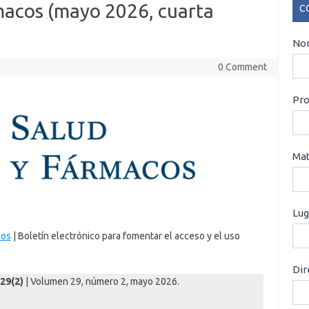
macos (mayo 2026, cuarta
C
CO
Nom
0 Comment
Pro
Mat
Lug
cos
| Boletín electrónico para fomentar el acceso y el uso
Dir
;29(2)
| Volumen 29, número 2, mayo 2026.