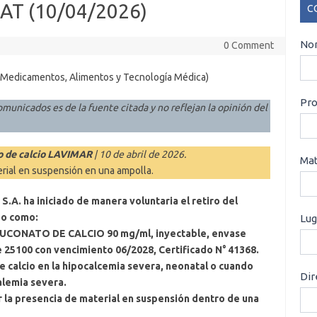
AT (10/04/2026)
C
CO
Nom
0 Comment
 Medicamentos, Alimentos y Tecnología Médica)
Pro
omunicados es de la fuente citada y no reflejan la opinión del
to de calcio LAVIMAR
| 10 de abril de 2026.
Mat
rial en suspensión en una ampolla.
A. ha iniciado de manera voluntaria el retiro del
do como:
Lug
CONATO DE CALCIO 90 mg/ml, inyectable, envase
e 25100 con vencimiento 06/2028, Certificado N° 41368.
de calcio en la hipocalcemia severa, neonatal o cuando
Dir
alemia severa.
 la presencia de material en suspensión dentro de una