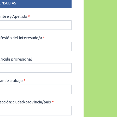
ONSULTAS
NSULTAS
bre y Apellido
*
fesión del interesado/a
*
rícula profesional
ar de trabajo
*
ección: ciudad/provincia/país
*