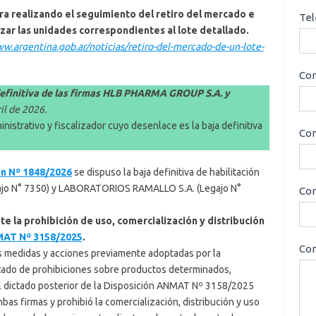
ra realizando el seguimiento del retiro del mercado e
Tel
izar las unidades correspondientes al lote detallado.
ww.argentina.gob.ar/noticias/retiro-del-mercado-de-un-lote-
Cor
definitiva de las firmas HLB PHARMA GROUP S.A. y
il de 2026.
istrativo y fiscalizador cuyo desenlace es la baja definitiva
Con
ón Nº 1848/2026
se dispuso la baja definitiva de habilitación
ajo N° 7350) y LABORATORIOS RAMALLO S.A. (Legajo N°
Cor
e la prohibición de uso, comercialización y distribución
MAT Nº 3158/2025
.
Con
as medidas y acciones previamente adoptadas por la
ctado de prohibiciones sobre productos determinados,
 el dictado posterior de la Disposición ANMAT Nº 3158/2025
bas firmas y prohibió la comercialización, distribución y uso