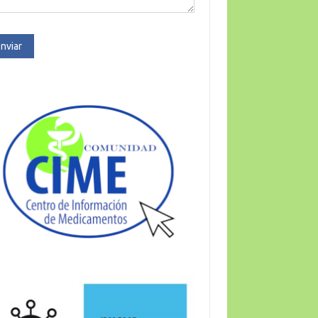
nviar