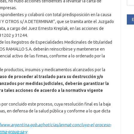
das, no hubo acciones tendientes a levantar la carta de
 empresas.
spondientes y colaboró con total predisposición en la causa
E
 Y OTROS s/ A DETERMINAR”, que se tramita ante el Juzgado
ata, a cargo del Juez Ernesto Kreplak, en las acciones de
 31202 y 31244.
de los Registros de Especialidades Medicinales de titularidad
 RAMALLO S.A. deberán reinscribirse y mantenerse en
ncial activo de las firmas, conforme a lo ordenado por la
 de productos, insumos y medicamentos alcanzados por la
aso de proceder al traslado para su destrucción y/o
lcanzados por medidas judiciales, deberán garantizar la
ra tales acciones de acuerdo a la normativa vigente
or concluido este proceso, cuya resolución final es la baja
mas, en defensa de la salud pública y conforme a lo que dicta
/www.argentina.gob.ar/noticias/anmat-concluyo-el-proceso-
arma-group-sa-y