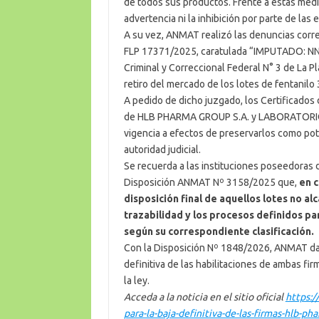
de todos sus productos. Frente a estas medi
advertencia ni la inhibición por parte de las
A su vez, ANMAT realizó las denuncias corre
FLP 17371/2025, caratulada “IMPUTADO: NN
Criminal y Correccional Federal N° 3 de La Pl
retiro del mercado de los lotes de fentanilo
A pedido de dicho juzgado, los Certificados 
de HLB PHARMA GROUP S.A. y LABORATORIOS
vigencia a efectos de preservarlos como pote
autoridad judicial.
Se recuerda a las instituciones poseedoras
Disposición ANMAT Nº 3158/2025 que,
en c
disposición final de aquellos lotes no a
trazabilidad y los procesos definidos pa
según su correspondiente clasificación.
Con la Disposición Nº 1848/2026, ANMAT da p
definitiva de las habilitaciones de ambas fir
la ley.
Acceda a la noticia en el sitio oficial
https:/
para-la-baja-definitiva-de-las-firmas-hlb-ph