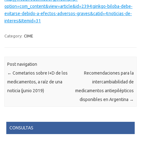
option=com_content&view=article&id=2394:ginkgo-biloba-debe-
evitarse-debido-a-efectos-adversos-graves&catid=4:noticias-de-
interes&Itemid=31
Category:
CIME
Post navigation
←
Cometarios sobre I+D de los
Recomendaciones para la
medicamentos, a raíz de una
intercambiabilidad de
noticia (junio 2019)
medicamentos antiepilépticos
disponibles en Argentina
→
CONSULTAS