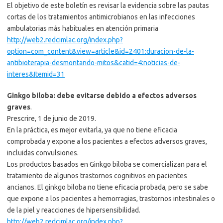
El objetivo de este boletín es revisar la evidencia sobre las pautas
cortas de los tratamientos antimicrobianos en las infecciones
ambulatorias más habituales en atención primaria
http://web2.redcimlac.org/index.php?
option=com_content&view=article&id=2401:duracion-de-la-
antibioterapia-desmontando-mitos&catid=4:noticias-de-
interes&Itemid=31
Ginkgo biloba: debe evitarse debido a efectos adversos
graves
.
Prescrire, 1 de junio de 2019.
En la práctica, es mejor evitarla, ya que no tiene eficacia
comprobada y expone a los pacientes a efectos adversos graves,
incluidas convulsiones.
Los productos basados ​​en Ginkgo biloba se comercializan para el
tratamiento de algunos trastornos cognitivos en pacientes
ancianos. El ginkgo biloba no tiene eficacia probada, pero se sabe
que expone a los pacientes a hemorragias, trastornos intestinales o
de la piel y reacciones de hipersensibilidad.
http://web2.redcimlac.org/index.php?