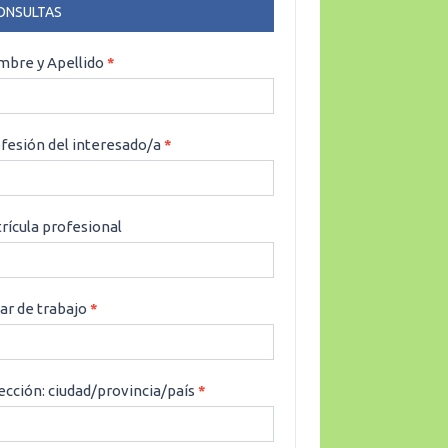
ONSULTAS
NSULTAS
bre y Apellido
*
fesión del interesado/a
*
rícula profesional
ar de trabajo
*
ección: ciudad/provincia/país
*