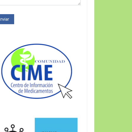
nviar