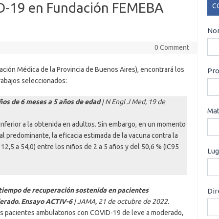
D-19 en Fundación FEMEBA
C
CO
Nom
0 Comment
ción Médica de la Provincia de Buenos Aires), encontrará los
Pro
rabajos seleccionados:
os de 6 meses a 5 años de edad
| N Engl J Med, 19 de
Mat
nferior a la obtenida en adultos. Sin embargo, en un momento
ral predominante, la eficacia estimada de la vacuna contra la
,5 a 54,0) entre los niños de 2 a 5 años y del 50,6 % (IC95
Lug
l tiempo de recuperación sostenida en pacientes
Dir
derado. Ensayo ACTIV-6
| JAMA, 21 de octubre de 2022.
los pacientes ambulatorios con COVID-19 de leve a moderado,