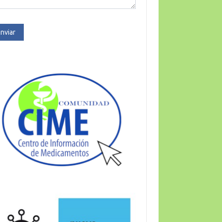
nviar