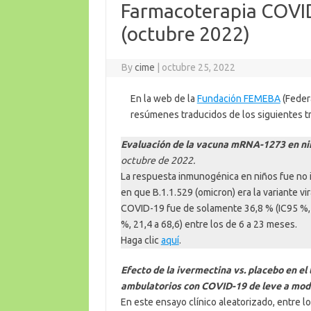
Farmacoterapia COVI
(octubre 2022)
By
cime
|
octubre 25, 2022
En la web de la
Fundación FEMEBA
(Federa
resúmenes traducidos de los siguientes t
Evaluación de la vacuna mRNA-1273 en niñ
octubre de 2022.
La respuesta inmunogénica en niños fue no i
en que B.1.1.529 (omicron) era la variante vi
COVID-19 fue de solamente 36,8 % (IC95 %, 12
%, 21,4 a 68,6) entre los de 6 a 23 meses.
Haga clic
aquí
.
Efecto de la ivermectina vs. placebo en e
ambulatorios con COVID-19 de leve a mo
En este ensayo clínico aleatorizado, entre 