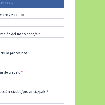
ONSULTAS
NSULTAS
bre y Apellido
*
fesión del interesado/a
*
rícula profesional
ar de trabajo
*
ección: ciudad/provincia/país
*