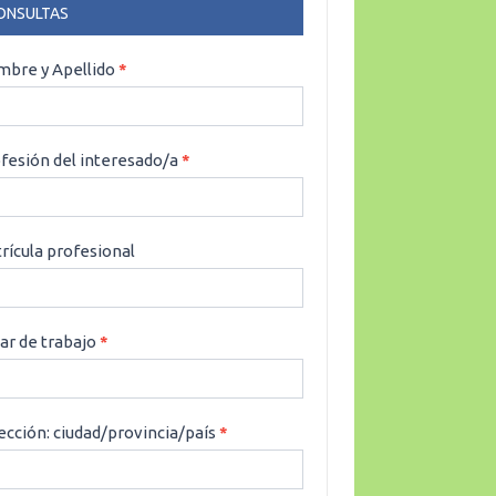
ONSULTAS
NSULTAS
bre y Apellido
*
fesión del interesado/a
*
rícula profesional
ar de trabajo
*
ección: ciudad/provincia/país
*