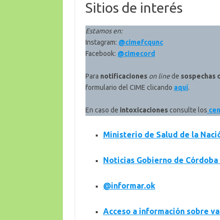
Sitios de interés
Estamos en:
Instagram:
@cimefcqunc
Facebook:
@cimecord
Para
notificaciones
on line
de
sospechas d
formulario del CIME clicando
aquí
.
En caso de
intoxicaciones
consulte los
cen
Ministerio de Salud de la Naci
Noticias Gobierno de Córdoba 
@informar.ok
Acceso a información sobre v