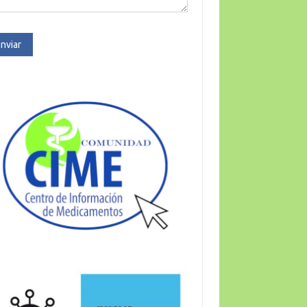
nviar