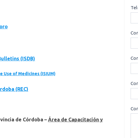
Tel
loro
Cor
Con
ulletins (ISDB)
he Use of Medicines (ISIUM)
Cor
rdoba (REC)
Con
ovincia de Córdoba –
Área de Capacitación y