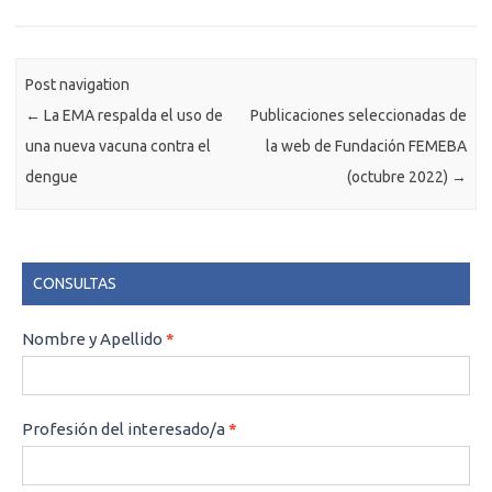
Post navigation
←
La EMA respalda el uso de
Publicaciones seleccionadas de
una nueva vacuna contra el
la web de Fundación FEMEBA
dengue
(octubre 2022)
→
CONSULTAS
CONSULTAS
Nombre y Apellido
*
Profesión del interesado/a
*