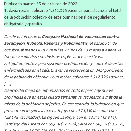
Publicado martes 25 de octubre de 2022.
Todavía restan aplicarse 1.512.396 vacunas para alcanzar el total
de la población objetivo de este plan nacional de seguimiento
obligatorio y gratuito.
Desde el inicio de la
Campaña Nacional de Vacunación contra
Sarampión, Rubéola, Paperas y Poliomielitis
, el pasado 1° de
octubre, al menos 810.294 niñas y niños de 13 meses a 4 años ya
fueron vacunados con dosis de triple viral e inactivada
antipoliomielítica para sostener la eliminación y control de estas
enfermedades en el país. El avance representa un 34.9 por ciento
de la población objetivo y aún restan aplicarse 1.512.396 vacunas.
[…]
Dentro del mapa de inmunizados en todo el país, hay nueve
provincias que en estas cuatro semanas ya vacunaron a más de la
mitad de la población objetivo. En ese sentido, la jurisdicción que
presenta el mayor avance es Jujuy, con el 73,1% de cobertura
(28.648 vacunados). Le siguen La Rioja, con el 63,7% (12.816),
Santiago del Estero con 60,6% (37.125), Salta con 60,5% (53.557),
San Juan con 56,7% (26.663), Río Negro con 55,7% (19.351),