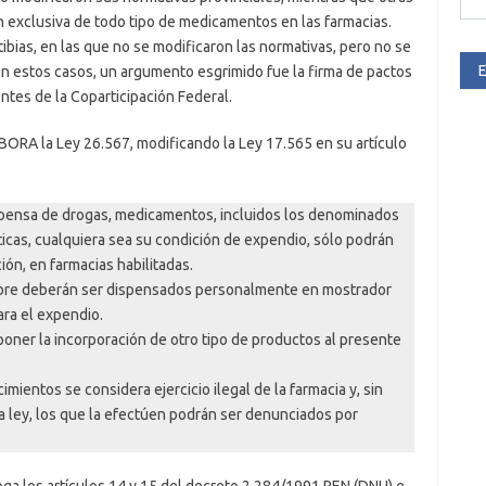
ión exclusiva de todo tipo de medicamentos en las farmacias.
bias, en las que no se modificaron las normativas, pero no se
E
En estos casos, un argumento esgrimido fue la firma de pactos
ntes de la Coparticipación Federal.
 BORA la Ley 26.567, modificando la Ley 17.565 en su artículo
dispensa de drogas, medicamentos, incluidos los denominados
ticas, cualquiera sea su condición de expendio, sólo podrán
ión, en farmacias habilitadas.
bre deberán ser dispensados personalmente en mostrador
ra el expendio.
poner la incorporación de otro tipo de productos al presente
ientos se considera ejercicio ilegal de la farmacia y, sin
la ley, los que la efectúen podrán ser denunciados por
ga los artículos 14 y 15 del decreto 2.284/1991 PEN (DNU) e