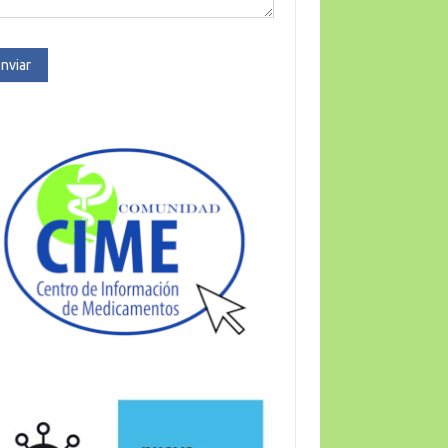
nviar