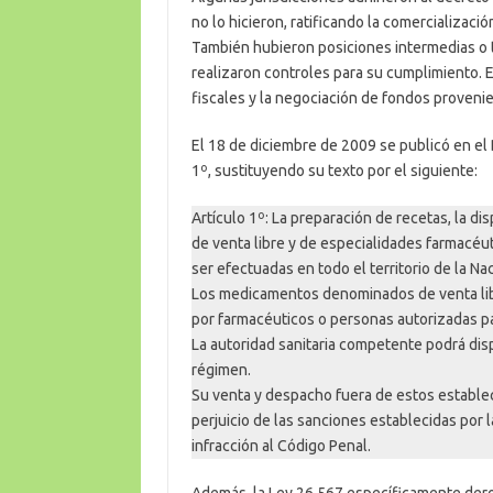
no lo hicieron, ratificando la comercializac
También hubieron posiciones intermedias o ti
realizaron controles para su cumplimiento. 
fiscales y la negociación de fondos provenie
El 18 de diciembre de 2009 se publicó en el
1º, sustituyendo su texto por el siguiente:
Artículo 1º: La preparación de recetas, la 
de venta libre y de especialidades farmacéu
ser efectuadas en todo el territorio de la Nac
Los medicamentos denominados de venta li
por farmacéuticos o personas autorizadas pa
La autoridad sanitaria competente podrá dis
régimen.
Su venta y despacho fuera de estos establecim
perjuicio de las sanciones establecidas por 
infracción al Código Penal.
Además, la Ley 26.567 específicamente dero