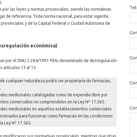
s.
Tel
e por las leyes y normas provinciales, siendo las normativas
l de referencia. Toda norma nacional, para estar vigente,
s provinciales y de la Capital Federal o Ciudad Autónoma de
Cor
esregulación económica)
Con
 fue por el DNU 2.284/1991 PEN, denominado de desregulación
 artículos 13 al 15:
a de cualquier naturaleza podrá ser propietaria de farmacias,
Cor
.
dades medicinales catalogadas como de expendio libre por
ientos comerciales no comprendidos en la Ley Nº 17.565.
Con
dades medicinales en aquellos establecimientos comerciales
icionados para funcionar como farmacias en las condiciones
la Ley Nº 17.565.
 o modificaron sus normativas provinciales, mientras que otras