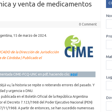
ica y venta de medicamentos
C
CO
Nom
0 Comment
entina, 15 de marzo de 2024.
Pro
ICADO de la Dirección de Jurisdicción
Mat
a de Córdoba | Publicado el
omentada CIME-FCQ-UNC en pdf, haciendo clic
aquí
.
Lug
déjà vu,
la historia se repite o reiterando errores del pasado. Y
dad y urgencia o DNU.
 publicada en el Boletín Oficial de la República Argentina
Dir
r el Decreto 7.123/1968 del Poder Ejecutivo Nacional (PEN)
 27/11/1968. A partir de entonces, se han sucedido numerosas