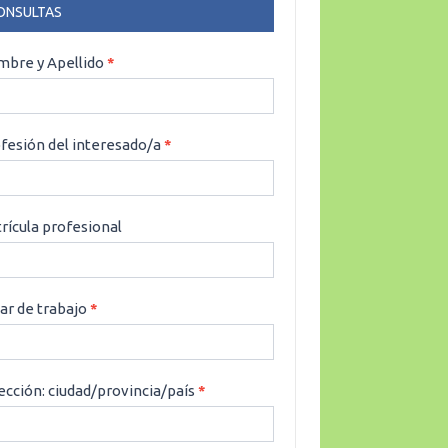
ONSULTAS
NSULTAS
bre y Apellido
*
fesión del interesado/a
*
rícula profesional
ar de trabajo
*
ección: ciudad/provincia/país
*