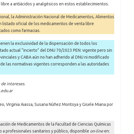
ibre a antiácidos y analgésicos en estos establecimientos.
acional, la Administración Nacional de Medicamentos, Alimentos
listado oficial de los medicamentos de venta libre
itados como farmacias.
ienen la exclusividad de la dispensación de todos los
tado actual “incierto” del DNU 70/2023 PEN: vigente pero sin
provinciales y CABA aún no han adherido al DNU ni modificado
 de las normativas vigentes corresponden a las autoridades
 de intereses.
.edu.ar
eo, Virginia Aiassa, Susana Núñez Montoya y Gisele Miana por
rmación de Medicamentos de la Facultad de Ciencias Químicas
 a profesionales sanitarios y público, disponible
on-line
en: