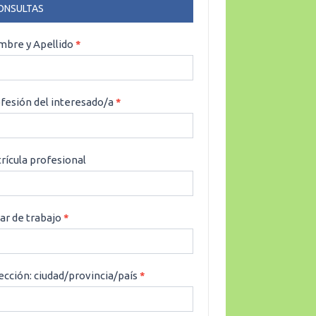
ONSULTAS
NSULTAS
bre y Apellido
*
fesión del interesado/a
*
rícula profesional
ar de trabajo
*
ección: ciudad/provincia/país
*