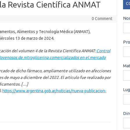
la Revista Científica ANMAT
C
CO
Nom
0 Comment
camentos, Alimentos y Tecnología Médica (ANMAT),
miércoles 13 de marzo de 2024.
Pro
cación del volumen 4 de la Revista Científica ANMAT:
Control
dovenosos de nitroglicerina comercializados en el mercado
Mat
rcado de dicho fármaco, ampliamente utilizado en afecciones
es de mayo a diciembre del 2022. El artículo fue realizado por
dicamentos. […]
Lug
al
https://www.argentina.gob.ar/noticias/nueva-publicacion-
Dir