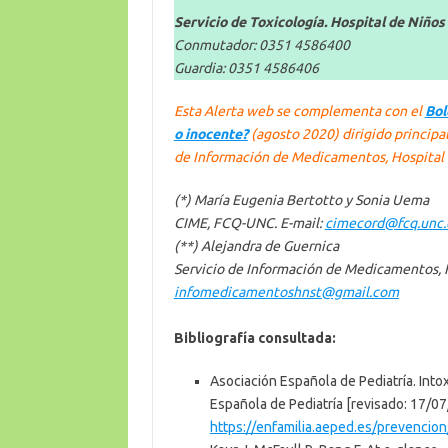
Servicio de Toxicología. Hospital de Niños
Conmutador: 0351 4586400
Guardia: 0351 4586406
Esta Alerta web se complementa con el
Bol
o inocente?
(agosto 2020)
dirigido principa
de Información de Medicamentos, Hospital d
(*) María Eugenia Bertotto y Sonia Uema
CIME, FCQ-UNC. E-mail:
cimecord@fcq.unc.
(**) Alejandra de Guernica
Servicio de Información de Medicamentos, Ho
infomedicamentoshnst@gmail.com
Bibliografía consultada:
Asociación Española de Pediatría. Into
Española de Pediatría [revisado: 17/0
https://enfamilia.aeped.es/prevencio