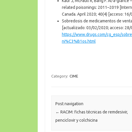
Kaur J, McFaull R, Bang F. At-a-glance
related poisonings: 2011–2019 [Intern
Canada. April 2020; 40(4) [acceso: 16
Sobredosis de medicamentos de venta 
[actualizado: 03/02/2020; acceso: 28/
https://www.drugs.com/cg_esp/sobre
ni%C3%B1os.html
Category:
CIME
Post navigation
←
RACIM: fichas técnicas de remdesivir,
penciclovir y colchicina