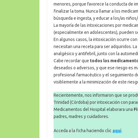
menores, porque favorece la conducta de imi
finalizar la toma. Nunca llamar a los medic
búsqueda e ingesta, y educar a los/as niños/
La mayoría de las intoxicaciones por medic
(especialmente en adolescentes), pueden ser
En algunos casos, la intoxicación ocurre co
necesitan una receta para ser adquiridos. La
analgésico y antifebril, junto con la automed
Cabe recordar que
todos los medicament
deseados o adversos, y que ese riesgo es ma
profesional farmacéutico y el seguimiento de
visiblemente a la minimización de este riesg
Recientemente, nos informaron que se produj
Trinidad (Córdoba) por intoxicación con para
Medicamentos del Hospital elaborara una
F
padres, madres y cuidadores.
Acceda a la ficha haciendo clic
aquí
.