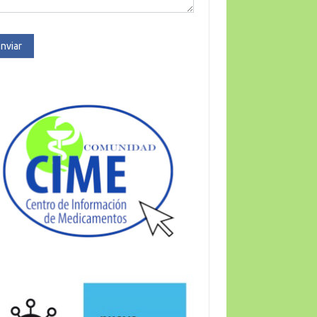
nviar