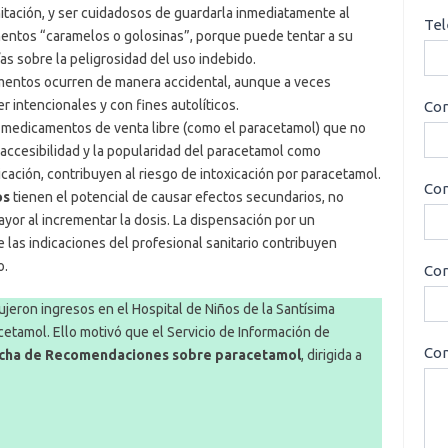
tación, y ser cuidadosos de guardarla inmediatamente al
Tel
amentos “caramelos o golosinas”, porque puede tentar a su
as sobre la peligrosidad del uso indebido.
amentos ocurren de manera accidental, aunque a veces
 intencionales y con fines autolíticos.
Cor
n medicamentos de venta libre (como el paracetamol) que no
 accesibilidad y la popularidad del paracetamol como
icación, contribuyen al riesgo de intoxicación por paracetamol.
Con
os
tienen el potencial de causar efectos secundarios, no
yor al incrementar la dosis. La dispensación por un
 las indicaciones del profesional sanitario contribuyen
o.
Cor
eron ingresos en el Hospital de Niños de la Santísima
cetamol. Ello motivó que el Servicio de Información de
Con
icha de Recomendaciones sobre paracetamol
, dirigida a