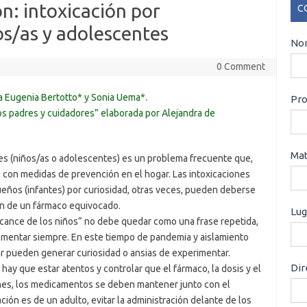
n: intoxicación por
C
s/as y adolescentes
CO
Nom
0 Comment
a Eugenia Bertotto* y Sonia Uema*.
Pro
s padres y cuidadores” elaborada por Alejandra de
Mat
s (niños/as o adolescentes) es un problema frecuente que,
 con medidas de prevención en el hogar. Las intoxicaciones
eños (infantes) por curiosidad, otras veces, pueden deberse
ión de un fármaco equivocado.
Lug
lcance de los niños” no debe quedar como una frase repetida,
mentar siempre. En este tiempo de pandemia y aislamiento
r pueden generar curiosidad o ansias de experimentar.
Dir
hay que estar atentos y controlar que el fármaco, la dosis y el
ones, los medicamentos se deben mantener junto con el
ción es de un adulto, evitar la administración delante de los