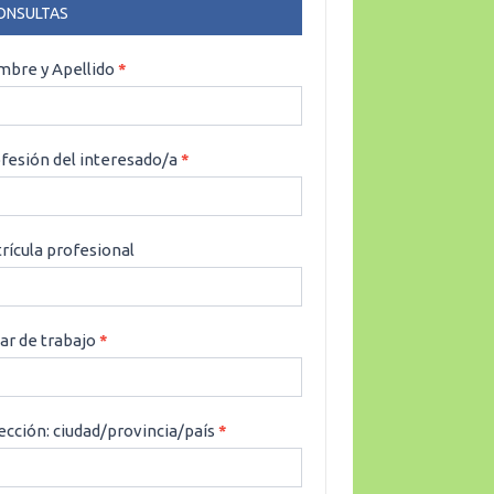
ONSULTAS
NSULTAS
bre y Apellido
*
fesión del interesado/a
*
rícula profesional
ar de trabajo
*
ección: ciudad/provincia/país
*