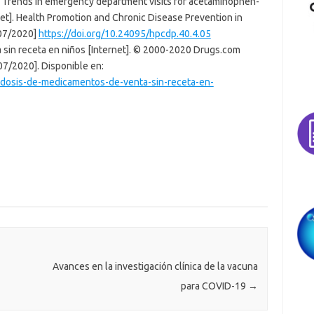
 – Trends in emergency department visits for acetaminophen-
et]. Health Promotion and Chronic Disease Prevention in
/07/2020]
https://doi.org/10.24095/hpcdp.40.4.05
sin receta en niños [Internet]. © 2000-2020 Drugs.com
07/2020]. Disponible en:
dosis-de-medicamentos-de-venta-sin-receta-en-
Avances en la investigación clínica de la vacuna
para COVID-19
→