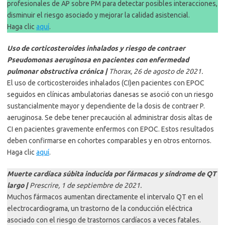
profesionales de AP sobre PM para detectar posibles interacciones,
disminuir el riesgo asociado y mejorar la calidad asistencial.
Haga clic
aquí
.
Uso de corticosteroides inhalados y riesgo de contraer
Pseudomonas aeruginosa en pacientes con enfermedad
pulmonar obstructiva crónica |
Thorax, 26 de agosto de 2021.
El uso de corticosteroides inhalados (CI)en pacientes con EPOC
seguidos en clínicas ambulatorias danesas se asoció con un riesgo
sustancialmente mayor y dependiente de la dosis de contraer P.
aeruginosa. Se debe tener precaución al administrar dosis altas de
CI en pacientes gravemente enfermos con EPOC. Estos resultados
deben confirmarse en cohortes comparables y en otros entornos.
Haga clic
aquí
.
Muerte cardíaca súbita inducida por fármacos y síndrome de QT
largo |
Prescrire, 1 de septiembre de 2021.
Muchos fármacos aumentan directamente el intervalo QT en el
electrocardiograma, un trastorno de la conducción eléctrica
asociado con el riesgo de trastornos cardíacos a veces fatales.