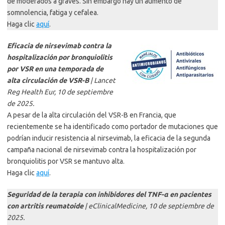
de moderados a graves. Sin embargo hay un aumento de
somnolencia, fatiga y cefalea.
Haga clic
aquí
.
Eficacia de nirsevimab contra la
hospitalización por bronquiolitis
por VSR en una temporada de
alta circulación de VSR-B
| Lancet
Reg Health Eur, 10 de septiembre
de 2025.
A pesar de la alta circulación del VSR-B en Francia, que
recientemente se ha identificado como portador de mutaciones que
podrían inducir resistencia al nirsevimab, la eficacia de la segunda
campaña nacional de nirsevimab contra la hospitalización por
bronquiolitis por VSR se mantuvo alta.
Haga clic
aquí
.
Seguridad de la terapia con inhibidores del TNF-α en pacientes
con artritis reumatoide
| eClinicalMedicine, 10 de septiembre de
2025.