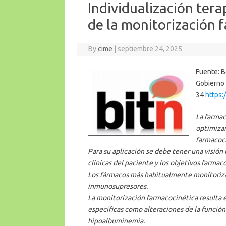
Individualización tera
de la monitorización 
By
cime
|
septiembre 24, 2025
Fuente: B
Gobierno 
34
https:
La farmac
optimizar
farmacoci
Para su aplicación se debe tener una visión 
clínicas del paciente y los objetivos farmac
Los fármacos más habitualmente monitorizad
inmunosupresores.
La monitorización farmacocinética resulta e
específicas como alteraciones de la función
hipoalbuminemia.