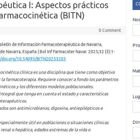
péutica I: Aspectos prácticos
C
farmacocinética (BITN)
CO
Nom
0 Comment
oletín de Información Farmacoterapéutica de Navarra,
Pro
de Navarra, España | Bol Inf Farmacoter Navar. 2025;32 (3):1-
//doi.org/10.54095/BITN20253203
Mat
ocinética clínica es una disciplina que tiene como objetivo
 la farmacoterapia. Requiere conocer a fondo los parámetros
néticos y los diferentes modelos poblacionales.
integral que tenga en cuenta el estado y características
Lug
oterapéuticos.
os son antimicrobianos, digoxina, antiepilépticos e
Dir
specialmente útil en poblaciones o situaciones clínicas
 renal o hepática, edades extremas de la vida o