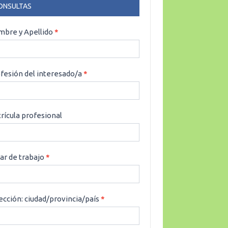
ONSULTAS
NSULTAS
bre y Apellido
*
fesión del interesado/a
*
rícula profesional
ar de trabajo
*
ección: ciudad/provincia/país
*