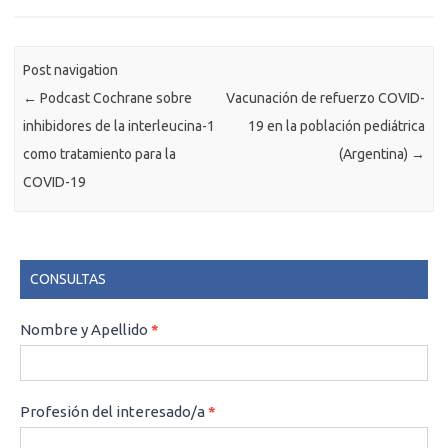
Post navigation
←
Podcast Cochrane sobre
Vacunación de refuerzo COVID-
inhibidores de la interleucina-1
19 en la población pediátrica
como tratamiento para la
(Argentina)
→
COVID-19
CONSULTAS
CONSULTAS
Nombre y Apellido
*
Profesión del interesado/a
*