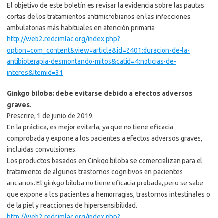
El objetivo de este boletín es revisar la evidencia sobre las pautas
cortas de los tratamientos antimicrobianos en las infecciones
ambulatorias más habituales en atención primaria
http://web2.redcimlac.org/index.php?
option=com_content&view=article&id=2401:duracion-de-la-
antibioterapia-desmontando-mitos&catid=4:noticias-de-
interes&Itemid=31
Ginkgo biloba: debe evitarse debido a efectos adversos
graves
.
Prescrire, 1 de junio de 2019.
En la práctica, es mejor evitarla, ya que no tiene eficacia
comprobada y expone a los pacientes a efectos adversos graves,
incluidas convulsiones.
Los productos basados ​​en Ginkgo biloba se comercializan para el
tratamiento de algunos trastornos cognitivos en pacientes
ancianos. El ginkgo biloba no tiene eficacia probada, pero se sabe
que expone a los pacientes a hemorragias, trastornos intestinales o
de la piel y reacciones de hipersensibilidad.
http://web2.redcimlac.org/index.php?