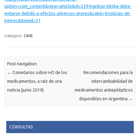
option=com_content&view=article&id=2394:ginkgo-biloba-debe-
evitarse-debido-a-efectos-adversos-graves&catid=4:noticias-de-
interes&Itemid=31
Category:
CIME
Post navigation
←
Cometarios sobre I+D de los
Recomendaciones para la
medicamentos, a raíz de una
intercambiabilidad de
noticia (junio 2019)
medicamentos antiepilépticos
disponibles en Argentina
→
CONSULTAS