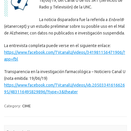
18/06/19, del Canal U de los SRT (Servicios de
Radio y Televisión) de la UNC.
La noticia disparadora fue la referida a
Enbrel®
(etanercept) y un estudio preliminar sobre su posible uso en el Mal
de Alzheimer, con datos no publicados e investigación suspendida.
La entrevista completa puede verse en el siguiente enlace:
https://www.facebook.com/TVcanalU/videos/341981156471906/?
app=fbl
Transparencia en la investigación farmacológica – Noticiero Canal U
(nota emitida: 19/06/19)
https://www.facebook.com/TVcanalU/videos/vb.20503341616626
95/483116495829896/?type=3&theater
Category:
CIME