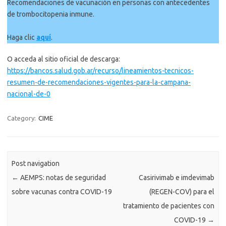
Recomendaciones de vacunación en personas con antecedentes
de trombocitopenia inmune.
Haga clic
aquí
.
O acceda al sitio oficial de descarga:
https://bancos.salud.gob.ar/recurso/lineamientos-tecnicos-
resumen-de-recomendaciones-vigentes-para-la-campana-
nacional-de-0
Category:
CIME
Post navigation
←
AEMPS: notas de seguridad
Casirivimab e imdevimab
sobre vacunas contra COVID-19
(REGEN-COV) para el
tratamiento de pacientes con
COVID-19
→