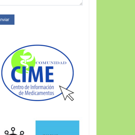
nviar