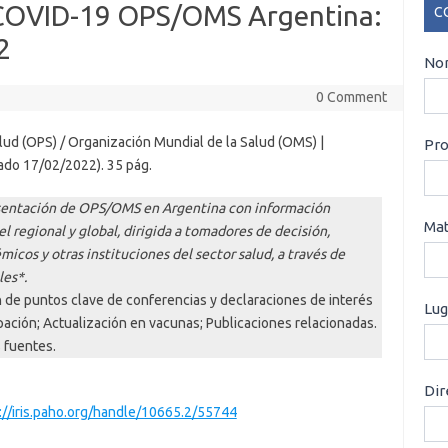
 COVID-19 OPS/OMS Argentina:
C
2
CO
Nom
0 Comment
ud (OPS) / Organización Mundial de la Salud (OMS) |
Pro
ado 17/02/2022). 35 pág.
esentación de OPS/OMS en Argentina con información
Mat
 regional y global, dirigida a tomadores de decisión,
micos y otras instituciones del sector salud, a través de
les*.
 de puntos clave de conferencias y declaraciones de interés
Lug
ación; Actualización en vacunas; Publicaciones relacionadas.
s fuentes.
Dir
://iris.paho.org/handle/10665.2/55744