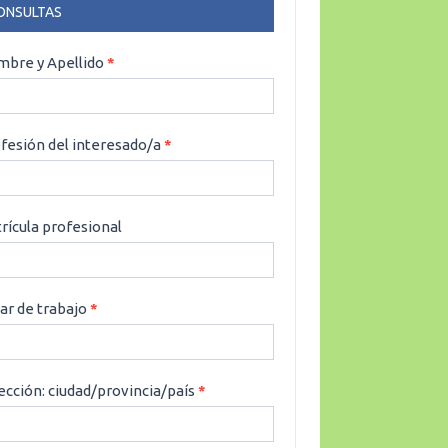
ONSULTAS
NSULTAS
bre y Apellido
*
fesión del interesado/a
*
rícula profesional
ar de trabajo
*
ección: ciudad/provincia/país
*