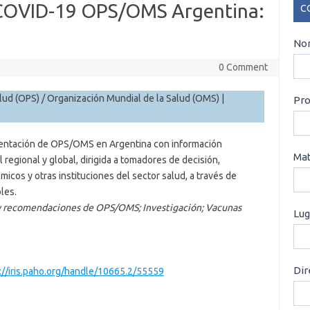
 COVID-19 OPS/OMS Argentina:
C
CO
Nom
0 Comment
ud (OPS) / Organización Mundial de la Salud (OMS) |
Pro
esentación de OPS/OMS en Argentina con información
Mat
regional y global, dirigida a tomadores de decisión,
micos y otras instituciones del sector salud, a través de
les.
 y recomendaciones de OPS/OMS; Investigación; Vacunas
Lug
Dir
://iris.paho.org/handle/10665.2/55559