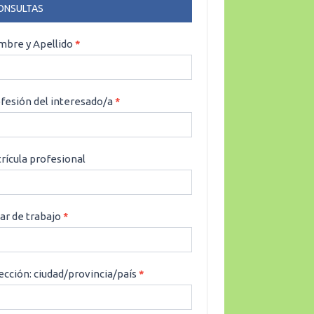
ONSULTAS
NSULTAS
bre y Apellido
*
fesión del interesado/a
*
rícula profesional
ar de trabajo
*
ección: ciudad/provincia/país
*