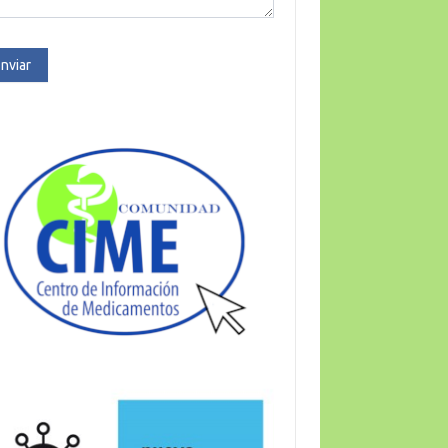
nviar