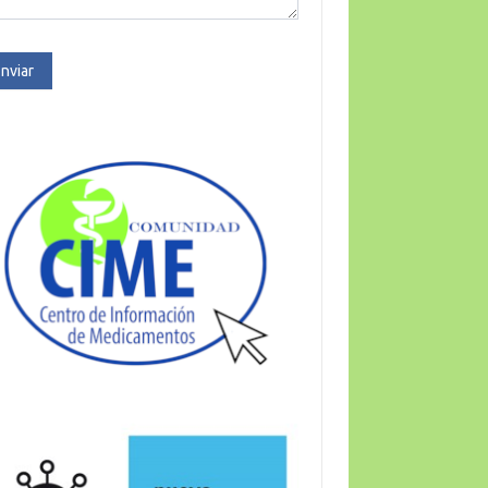
nviar