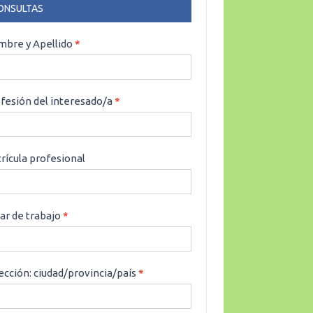
ONSULTAS
NSULTAS
bre y Apellido
*
fesión del interesado/a
*
rícula profesional
ar de trabajo
*
ección: ciudad/provincia/país
*