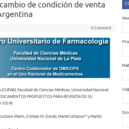
cambio de condición de venta
C
Argentina
CO
Nom
0 Comment
Pro
Mat
Lug
a (CUFAR), Facultad de Ciencias Médicas, Universidad Nacional
S MEDICAMENTOS PROPUESTOS PARA REVISIÓN DE SU
-2024)
Dir
stavo Marin, Cristian M. Dorati, Martin Urtasun* y Martin