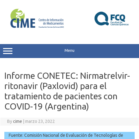
Skip
to
content
Menu
Informe CONETEC: Nirmatrelvir-
ritonavir (Paxlovid) para el
tratamiento de pacientes con
COVID-19 (Argentina)
By
cime
|
marzo 23, 2022
Fuente: Comisión Nacional de Evaluación de Tecnologías de