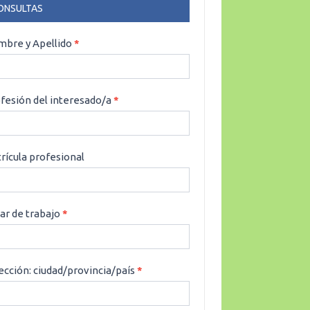
ONSULTAS
NSULTAS
bre y Apellido
*
fesión del interesado/a
*
rícula profesional
ar de trabajo
*
ección: ciudad/provincia/país
*