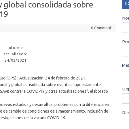
y global consolidada sobre
C
-19
CO
Nom
0 Comment
Pro
Informe
actualizado:
24/02/2021
Mat
ud (OPS) | Actualización: 24 de febrero de 2021.
ional y global consolidada sobre eventos supuestamente
Lug
ESAVI) contra la COVID-19 y otras actualizaciones”, elaborado
 nuevos estudios y desarrollos, problemas con la diferencia en
itud de cambio de condiciones de almacenamiento, inclusión de
Dir
vestigaciones de la vacuna COVID-19.