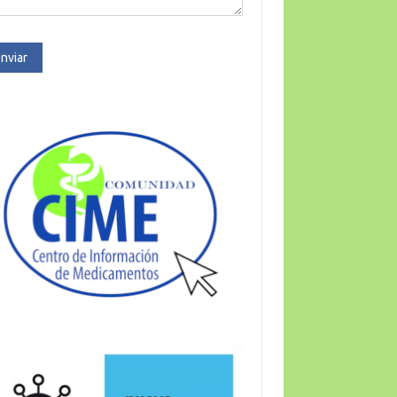
nviar