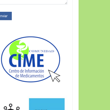
nviar