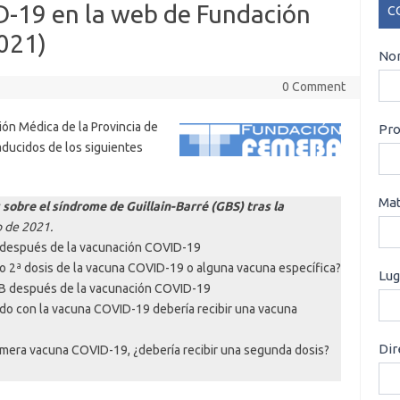
-19 en la web de Fundación
C
021)
CO
Nom
0 Comment
ón Médica de la Provincia de
Pro
aducidos de los siguientes
Mat
sobre el síndrome de Guillain-Barré (GBS) tras la
 de 2021.
S después de la vacunación COVID-19
 o 2ª dosis de la vacuna COVID-19 o alguna vacuna específica?
Lug
GB después de la vacunación COVID-19
ado con la vacuna COVID-19 debería recibir una vacuna
Dir
imera vacuna COVID-19, ¿debería recibir una segunda dosis?