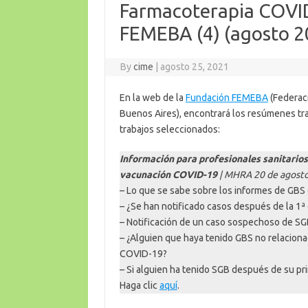
Farmacoterapia COVID
FEMEBA (4) (agosto 2
By
cime
|
agosto 25, 2021
En la web de la
Fundación FEMEBA
(Federaci
Buenos Aires), encontrará los resúmenes tr
trabajos seleccionados:
Información para profesionales sanitarios 
vacunación COVID-19
| MHRA 20 de agosto
– Lo que se sabe sobre los informes de GB
– ¿Se han notificado casos después de la 1ª
– Notificación de un caso sospechoso de S
– ¿Alguien que haya tenido GBS no relacion
COVID-19?
– Si alguien ha tenido SGB después de su pr
Haga clic
aquí
.