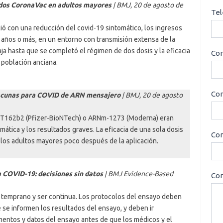
vados CoronaVac en adultos mayores
| BMJ, 20 de agosto de
Tel
ió con una reducción del covid-19 sintomático, los ingresos
0 años o más, en un entorno con transmisión extensa de la
ja hasta que se completó el régimen de dos dosis y la eficacia
Cor
 población anciana.
Con
 vacunas para COVID de ARN mensajero
| BMJ, 20 de agosto
BNT162b2 (Pfizer-BioNTech) o ARNm-1273 (Moderna) eran
mática y los resultados graves. La eficacia de una sola dosis
Cor
 los adultos mayores poco después de la aplicación.
 COVID-19: decisiones sin datos
| BMJ Evidence-Based
Con
temprano y ser continua. Los protocolos del ensayo deben
 se informen los resultados del ensayo, y deben ir
entos y datos del ensayo antes de que los médicos y el