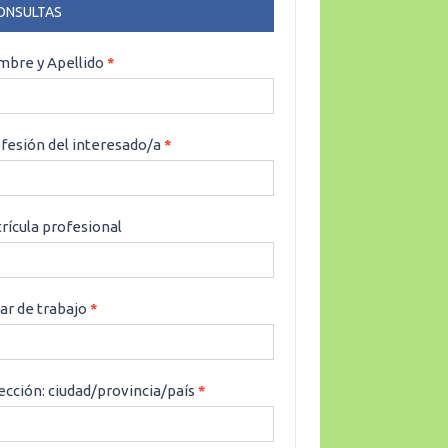
ONSULTAS
NSULTAS
bre y Apellido
*
fesión del interesado/a
*
rícula profesional
ar de trabajo
*
ección: ciudad/provincia/país
*