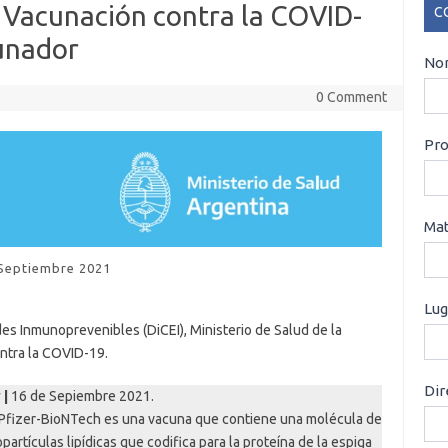
Vacunación contra la COVID-
C
unador
CO
Nom
0 Comment
Pro
Mat
Septiembre 2021
Lug
s Inmunoprevenibles (DiCEI), Ministerio de Salud de la
ntra la COVID-19.
Dir
 |
16 de Sepiembre 2021.
 Pfizer-BioNTech es una vacuna que contiene una molécula de
tículas lipídicas que codifica para la proteína de la espiga