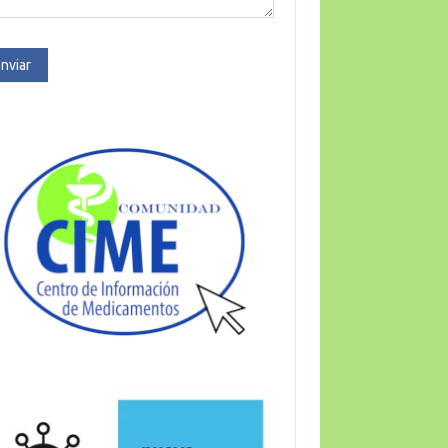
nviar