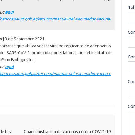
Tel
lic
aquí
.
/bancos.salud.gob.ar/recurso/manual-del-vacunador-vacuna-
Cor
 |
3 de Sepiembre 2021.
nante que utiliza vector viral no replicante de adenovirus
 del SARS-CoV-2, producida por el laboratorio del Instituto de
Con
nSino Biologics Inc.
lic
aquí
.
/bancos.salud.gob.ar/recurso/manual-del-vacunador-vacuna-
Cor
Con
de los
Coadministración de vacunas contra COVID-19