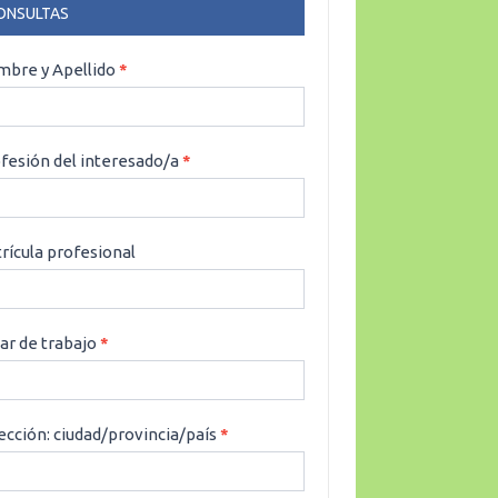
ONSULTAS
NSULTAS
bre y Apellido
*
fesión del interesado/a
*
rícula profesional
ar de trabajo
*
ección: ciudad/provincia/país
*