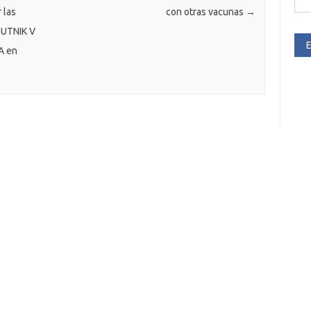
 las
con otras vacunas
→
UTNIK V
E
A en