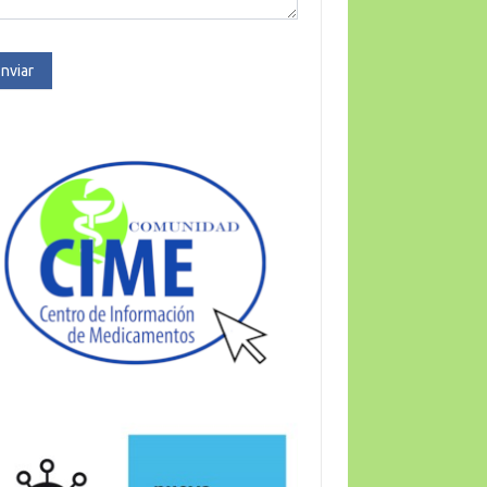
nviar