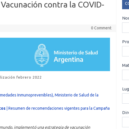
Vacunación contra la COVID-
C
CO
Nom
0 Comment
Pro
Mat
lización febrero 2022
Lug
rmedades Inmunoprevenibles), Ministerio de Salud de la
cos
| Resumen de recomendaciones vigentes para la Campaña
Dir
el mundo, implementó una estrategia de vacunación