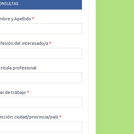
ONSULTAS
NSULTAS
bre y Apellido
*
fesión del interesado/a
*
rícula profesional
ar de trabajo
*
ección: ciudad/provincia/país
*