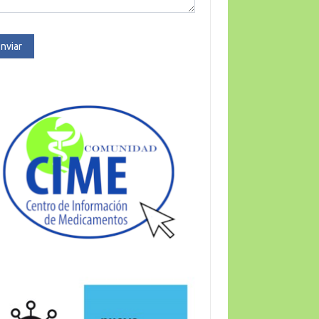
nviar