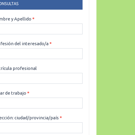
ONSULTAS
NSULTAS
bre y Apellido
*
fesión del interesado/a
*
rícula profesional
ar de trabajo
*
ección: ciudad/provincia/país
*