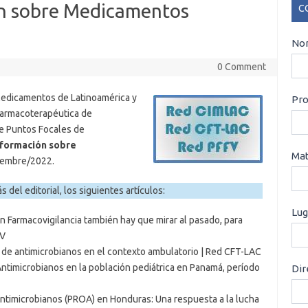
ón sobre Medicamentos
C
CO
Nom
0 Comment
Medicamentos de Latinoamérica y
Pro
Farmacoterapéutica de
de Puntos Focales de
nformación sobre
Mat
ciembre/2022.
 del editorial, los siguientes artículos:
Lug
n Farmacovigilancia también hay que mirar al pasado, para
FV
n de antimicrobianos en el contexto ambulatorio | Red CFT-LAC
timicrobianos en la población pediátrica en Panamá, período
Dir
ntimicrobianos (PROA) en Honduras: Una respuesta a la lucha