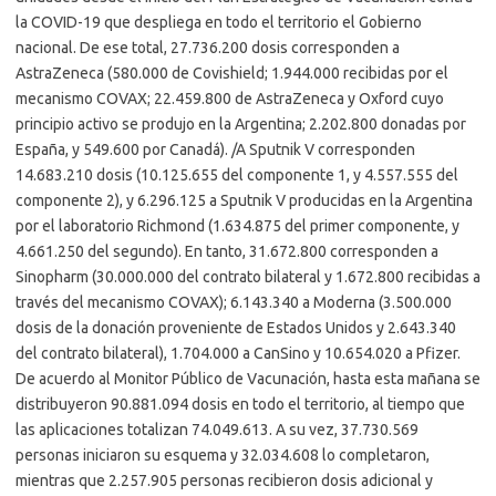
la COVID-19 que despliega en todo el territorio el Gobierno
nacional. De ese total, 27.736.200 dosis corresponden a
AstraZeneca (580.000 de Covishield; 1.944.000 recibidas por el
mecanismo COVAX; 22.459.800 de AstraZeneca y Oxford cuyo
principio activo se produjo en la Argentina; 2.202.800 donadas por
España, y 549.600 por Canadá). /A Sputnik V corresponden
14.683.210 dosis (10.125.655 del componente 1, y 4.557.555 del
componente 2), y 6.296.125 a Sputnik V producidas en la Argentina
por el laboratorio Richmond (1.634.875 del primer componente, y
4.661.250 del segundo). En tanto, 31.672.800 corresponden a
Sinopharm (30.000.000 del contrato bilateral y 1.672.800 recibidas a
través del mecanismo COVAX); 6.143.340 a Moderna (3.500.000
dosis de la donación proveniente de Estados Unidos y 2.643.340
del contrato bilateral), 1.704.000 a CanSino y 10.654.020 a Pfizer.
De acuerdo al Monitor Público de Vacunación, hasta esta mañana se
distribuyeron 90.881.094 dosis en todo el territorio, al tiempo que
las aplicaciones totalizan 74.049.613. A su vez, 37.730.569
personas iniciaron su esquema y 32.034.608 lo completaron,
mientras que 2.257.905 personas recibieron dosis adicional y