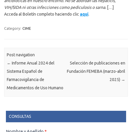
antibióticas en nuestro entorno. No se abordan las hepatitis,
VIH/SIDA ni otras infecciones como pediculosis o sarna.
[…]
Acceda al Boletín completo haciendo clic
aquí
.
Category:
CIME
Post navigation
←
Informe Anual 2024 del
Selección de publicaciones en
Sistema Español de
Fundación FEMEBA (marzo-abril
Farmacovigilancia de
2025)
→
Medicamentos de Uso Humano
CONSULTAS
CONSULTAS
Nombre y Apellido
*