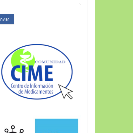
nviar