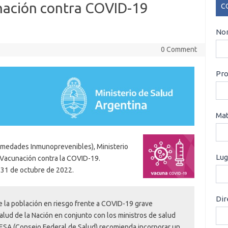
unación contra COVID-19
C
CO
Nom
0 Comment
Pro
Mat
ermedades Inmunoprevenibles), Ministerio
Lug
 Vacunación contra la COVID-19.
31 de octubre de 2022.
Dir
de la población en riesgo frente a COVID-19 grave
Salud de la Nación en conjunto con los ministros de salud
ESA (Consejo Federal de Salud) recomienda incorporar un