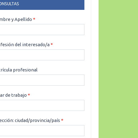
ONSULTAS
NSULTAS
bre y Apellido
*
fesión del interesado/a
*
rícula profesional
ar de trabajo
*
ección: ciudad/provincia/país
*