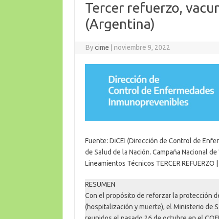
Tercer refuerzo, vac
(Argentina)
By
cime
|
noviembre 9, 2022
Fuente: DiCEI (Dirección de Control de Enf
de Salud de la Nación. Campaña Nacional de
Lineamientos Técnicos TERCER REFUERZO | 
RESUMEN
Con el propósito de reforzar la protección 
(hospitalización y muerte), el Ministerio de 
reunidos el pasado 26 de octubre en el COF