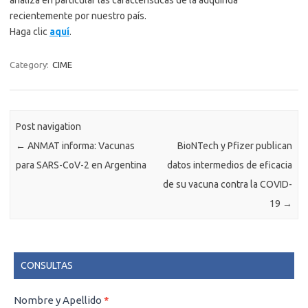
analiza en particular las características de la adquirida
recientemente por nuestro país.
Haga clic
aquí
.
Category:
CIME
Post navigation
←
ANMAT informa: Vacunas
BioNTech y Pfizer publican
para SARS-CoV-2 en Argentina
datos intermedios de eficacia
de su vacuna contra la COVID-
19
→
CONSULTAS
CONSULTAS
Nombre y Apellido
*