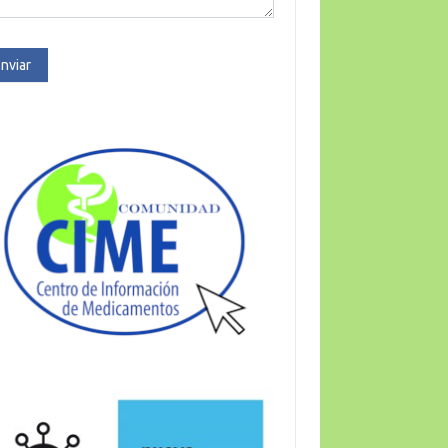
nviar