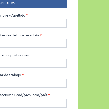
ONSULTAS
NSULTAS
bre y Apellido
*
fesión del interesado/a
*
rícula profesional
ar de trabajo
*
ección: ciudad/provincia/país
*