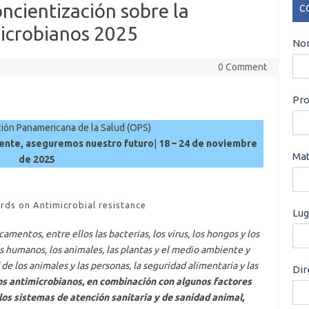
cientización sobre la
C
imicrobianos 2025
CO
Nom
0 Comment
Pro
ión Panamericana de la Salud (OPS)
ente, aseguremos nuestro futuro
|
18 – 24 de noviembre
Mat
de 2025
rds on Antimicrobial resistance
Lug
mentos, entre ellos las bacterias, los virus, los hongos y los
s humanos, los animales, las plantas y el medio ambiente y
 los animales y las personas, la seguridad alimentaria y las
Dir
los antimicrobianos, en combinación con algunos factores
los sistemas de atención sanitaria y de sanidad animal,