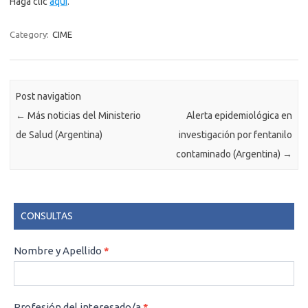
Haga clic
aquí
.
Category:
CIME
Post navigation
←
Más noticias del Ministerio
Alerta epidemiológica en
de Salud (Argentina)
investigación por fentanilo
contaminado (Argentina)
→
CONSULTAS
CONSULTAS
Nombre y Apellido
*
Profesión del interesado/a
*