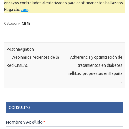
ensayos controlados aleatorizados para confirmar estos hallazgos.
Haga clic
aquí
.
Category:
CIME
Post navigation
←
Webinarios recientes de la
Adherencia y optimización de
Red CIMLAC
tratamientos en diabetes
mellitus: propuestas en España
→
CONSULTAS
CONSULTAS
Nombre y Apellido
*