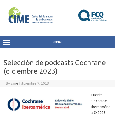
Skip
to
content
Menu
Selección de podcasts Cochrane
(diciembre 2023)
By
cime
|
diciembre 7, 2023
Fuente:
Cochrane
Iberoaméric
a © 2023