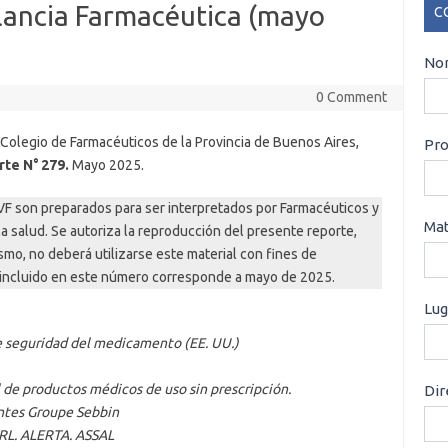
ilancia Farmacéutica (mayo
C
CO
Nom
0 Comment
 Colegio de Farmacéuticos de la Provincia de Buenos Aires,
Pro
te N° 279.
Mayo 2025.
VF son preparados para ser interpretados por Farmacéuticos y
Mat
la salud. Se autoriza la reproducción del presente reporte,
smo, no deberá utilizarse este material con fines de
l incluido en este número corresponde a mayo de 2025.
Lug
de seguridad del medicamento (EE. UU.)
de productos médicos de uso sin prescripción.
Dir
antes Groupe Sebbin
SRL. ALERTA. ASSAL