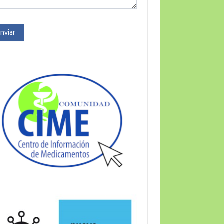
nviar