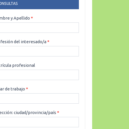
ONSULTAS
NSULTAS
bre y Apellido
*
fesión del interesado/a
*
rícula profesional
ar de trabajo
*
ección: ciudad/provincia/país
*