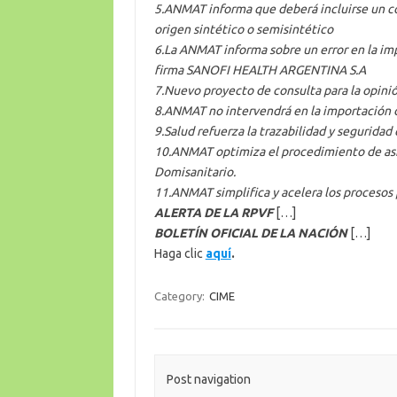
5.ANMAT informa que deberá incluirse un có
origen sintético o semisintético
6.La ANMAT informa sobre un error en la im
firma SANOFI HEALTH ARGENTINA S.A
7.Nuevo proyecto de consulta para la opini
8.ANMAT no intervendrá en la importación d
9.Salud refuerza la trazabilidad y seguridad
10.ANMAT optimiza el procedimiento de as
Domisanitario.
11.ANMAT simplifica y acelera los proceso
ALERTA DE LA RPVF
[…]
BOLETÍN OFICIAL DE LA NACIÓN
[…]
Haga clic
aquí
.
Category:
CIME
Post navigation