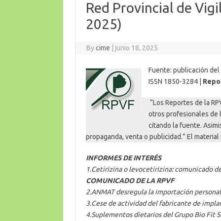
Red Provincial de Vig
2025)
By
cime
|
junio 18, 2025
Fuente: publicación del
ISSN 1850-3284 |
Repor
“Los Reportes de la RP
otros profesionales de 
citando la fuente. Asimi
propaganda, venta o publicidad.” El materia
INFORMES DE INTERÉS
1.Cetirizina o levocetirizina: comunicado 
COMUNICADO DE LA RPVF
2.ANMAT desregula la importación personal 
3.Cese de actividad del fabricante de impl
4.Suplementos dietarios del Grupo Bio Fit 