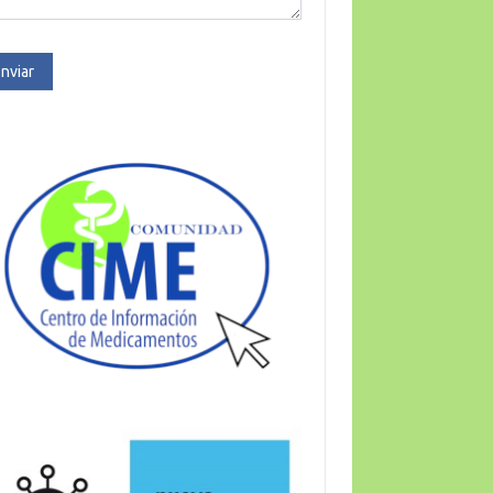
nviar