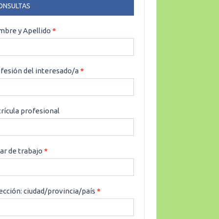
ONSULTAS
NSULTAS
bre y Apellido
*
fesión del interesado/a
*
rícula profesional
ar de trabajo
*
ección: ciudad/provincia/país
*