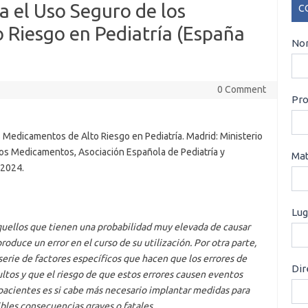
 el Uso Seguro de los
C
 Riesgo en Pediatría (España
CO
Nom
0 Comment
Pro
Medicamentos de Alto Riesgo en Pediatría. Madrid: Ministerio
 los Medicamentos, Asociación Española de Pediatría y
Mat
 2024.
Lug
uellos que tienen una probabilidad muy elevada de causar
oduce un error en el curso de su utilización. Por otra parte,
serie de factores específicos que hacen que los errores de
Dir
tos y que el riesgo de que estos errores causen eventos
 pacientes es si cabe más necesario implantar medidas para
sibles consecuencias graves o fatales.