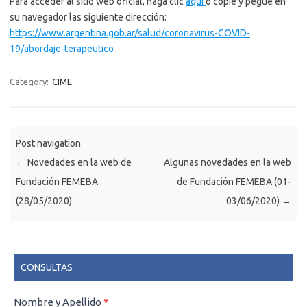
Para acceder al sitio web oficial, haga clic
aquí
o copie y pegue en
su navegador las siguiente dirección:
https://www.argentina.gob.ar/salud/coronavirus-COVID-
19/abordaje-terapeutico
Category:
CIME
Post navigation
←
Novedades en la web de
Algunas novedades en la web
Fundación FEMEBA
de Fundación FEMEBA (01-
(28/05/2020)
03/06/2020)
→
CONSULTAS
CONSULTAS
Nombre y Apellido
*