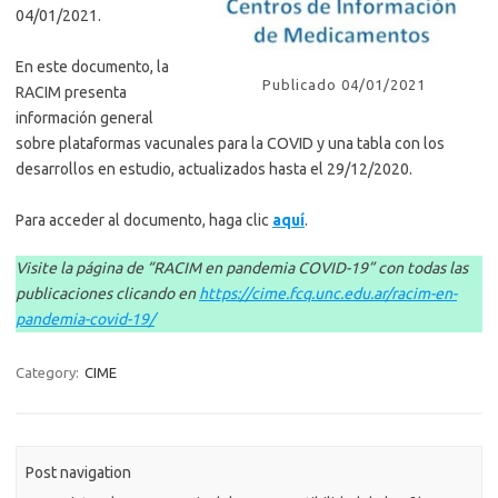
04/01/2021.
En este documento, la
Publicado 04/01/2021
RACIM presenta
información general
sobre plataformas vacunales para la COVID y una tabla con los
desarrollos en estudio, actualizados hasta el 29/12/2020.
Para acceder al documento, haga clic
aquí
.
Visite la página de “RACIM en pandemia COVID-19” con todas las
publicaciones clicando en
https://cime.fcq.unc.edu.ar/racim-en-
pandemia-covid-19/
Category:
CIME
Post navigation