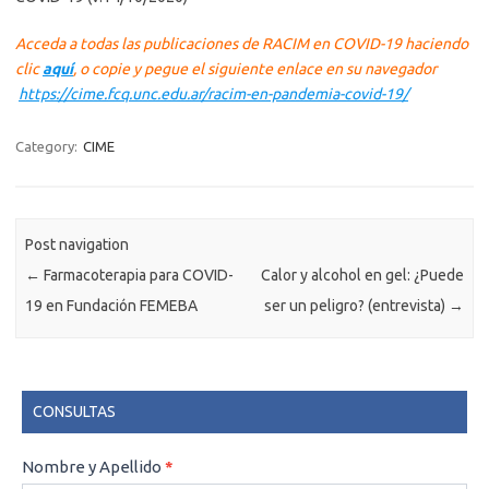
Acceda a todas las publicaciones de RACIM en COVID-19 haciendo
clic
aquí
, o copie y pegue el siguiente enlace en su navegador
https://cime.fcq.unc.edu.ar/racim-en-pandemia-covid-19/
Category:
CIME
Post navigation
←
Farmacoterapia para COVID-
Calor y alcohol en gel: ¿Puede
19 en Fundación FEMEBA
ser un peligro? (entrevista)
→
CONSULTAS
CONSULTAS
Nombre y Apellido
*