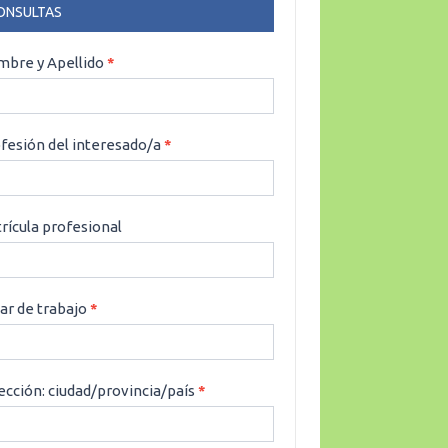
ONSULTAS
NSULTAS
bre y Apellido
*
fesión del interesado/a
*
rícula profesional
ar de trabajo
*
ección: ciudad/provincia/país
*