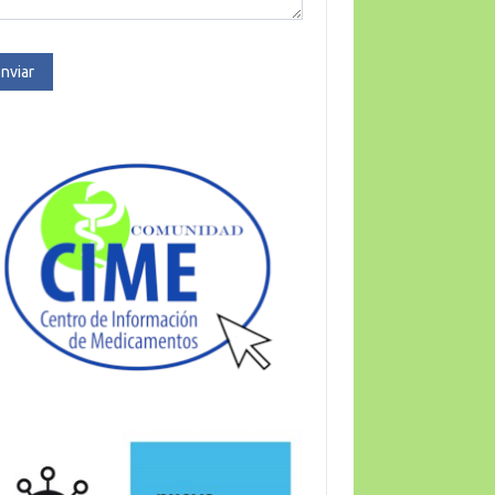
nviar