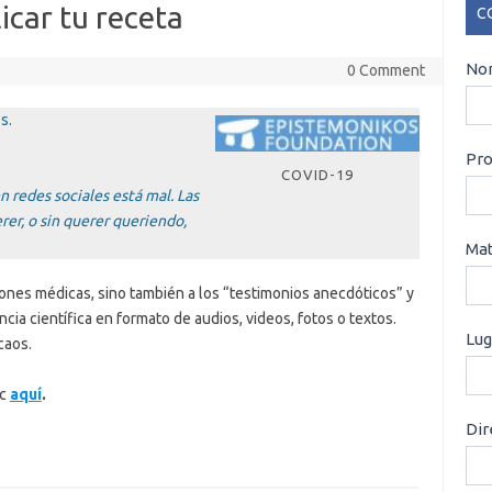
icar tu receta
C
CO
Nom
0 Comment
s.
Pro
COVID-19
 redes sociales está mal. Las
er, o sin querer queriendo,
Mat
ciones médicas, sino también a los “testimonios anecdóticos” y
cia científica en formato de audios, videos, fotos o textos.
Lug
caos.
ic
aquí
.
Dir