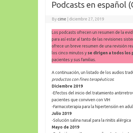
Podcasts en español 
By
cime
|
diciembre 27, 2019
Los podcasts ofrecen un resumen de la evide
para así estar al tanto de las revisiones si
ofrece un breve resumen de una revisión real
los cinco minutos y
se dirigen a todos los 
pacientes y sus familias.
A continuación, un listado de los audios tra
productos con fines terapéuticos
:
Diciembre 2019
-Efectos del inicio del tratamiento antirretr
pacientes que conviven con VIH
-Farmacoterapia para la hipertensión en adul
Julio 2019
-Solución salina nasal para la rinitis alérgica
Mayo de 2019