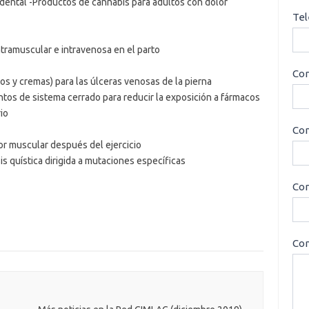
dental -Productos de cannabis para adultos con dolor
Tel
intramuscular e intravenosa en el parto
Cor
os y cremas) para las úlceras venosas de la pierna
tos de sistema cerrado para reducir la exposición a fármacos
io
Con
lor muscular después del ejercicio
is quística dirigida a mutaciones específicas
Cor
Con