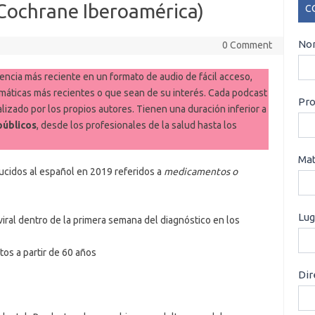
(Cochrane Iberoamérica)
C
CO
Nom
0 Comment
ncia más reciente en un formato de audio de fácil acceso,
stemáticas más recientes o que sean de su interés. Cada podcast
Pro
izado por los propios autores. Tienen una duración inferior a
públicos
, desde los profesionales de la salud hasta los
Mat
ducidos al español en 2019 referidos a
medicamentos o
Lug
oviral dentro de la primera semana del diagnóstico en los
tos a partir de 60 años
Dir