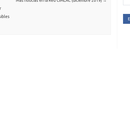
Más noticias en la Red CIMLAC (diciembre 2019)
→
r
sibles
E