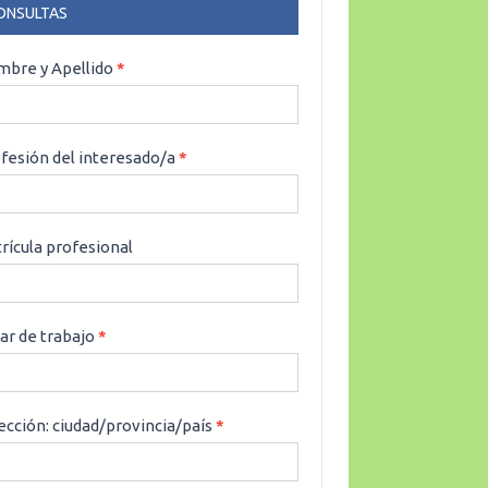
ONSULTAS
NSULTAS
bre y Apellido
*
fesión del interesado/a
*
rícula profesional
ar de trabajo
*
ección: ciudad/provincia/país
*