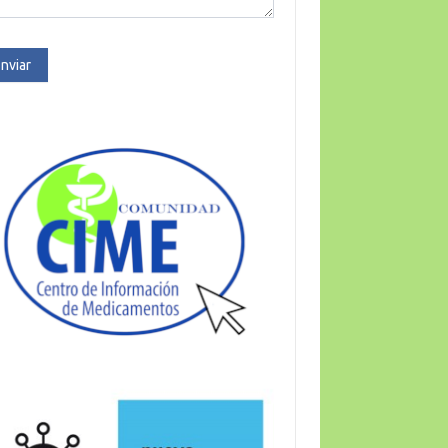
nviar