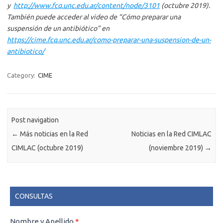
y
http://www.fcq.unc.edu.ar/content/node/3101
(octubre 2019).
También puede acceder al video de “Cómo preparar una
suspensión de un antibiótico” en
https://cime.fcq.unc.edu.ar/como-preparar-una-suspension-de-un-
antibiotico/
Category:
CIME
Post navigation
←
Más noticias en la Red
Noticias en la Red CIMLAC
CIMLAC (octubre 2019)
(noviembre 2019)
→
CONSULTAS
CONSULTAS
Nombre y Apellido
*