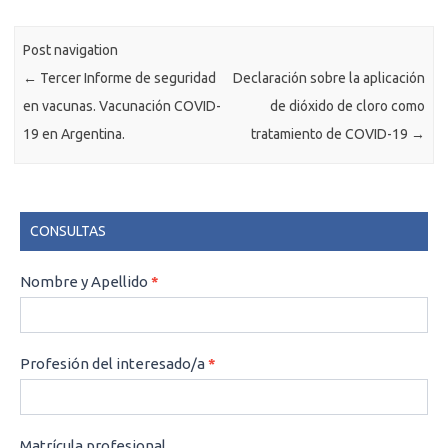
Post navigation
←
Tercer Informe de seguridad
Declaración sobre la aplicación
en vacunas. Vacunación COVID-
de dióxido de cloro como
19 en Argentina.
tratamiento de COVID-19
→
CONSULTAS
CONSULTAS
Nombre y Apellido
*
Profesión del interesado/a
*
Matrícula profesional