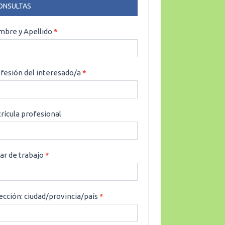
ONSULTAS
NSULTAS
bre y Apellido
*
fesión del interesado/a
*
rícula profesional
ar de trabajo
*
ección: ciudad/provincia/país
*