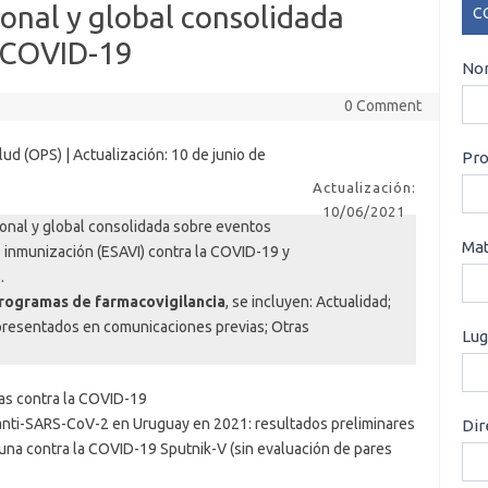
onal y global consolidada
C
a COVID-19
CO
Nom
0 Comment
ud (OPS) | Actualización: 10 de junio de
Pro
Actualización:
10/06/2021
onal y global consolidada sobre eventos
Mat
 inmunización (ESAVI) contra la COVID-19 y
.
programas de farmacovigilancia
, se incluyen: Actualidad;
presentados en comunicaciones previas; Otras
Lug
as contra la COVID-19
 anti-SARS-CoV-2 en Uruguay en 2021: resultados preliminares
Dir
cuna contra la COVID-19 Sputnik-V (sin evaluación de pares