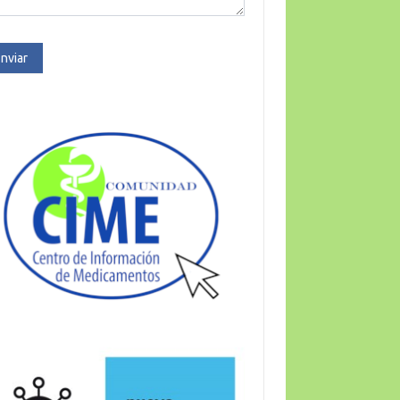
nviar