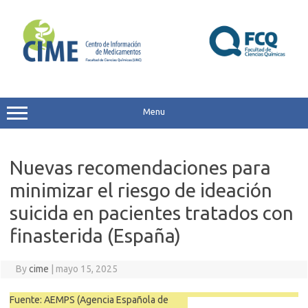
Skip
to
content
Menu
Nuevas recomendaciones para
minimizar el riesgo de ideación
suicida en pacientes tratados con
finasterida (España)
By
cime
|
mayo 15, 2025
Fuente: AEMPS (Agencia Española de