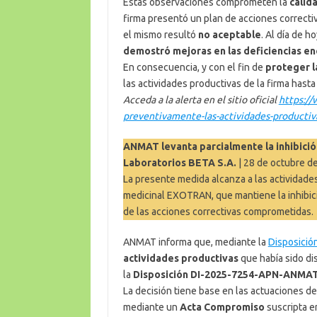
Estas observaciones comprometen la
calid
firma presentó un plan de acciones correcti
el mismo resultó
no aceptable
. Al día de h
demostró mejoras en las deficiencias e
En consecuencia, y con el fin de
proteger l
las actividades productivas de la firma hasta
Acceda a la alerta en el sitio oficial
https://
preventivamente-las-actividades-productiva
ANMAT levanta parcialmente la inhibición
Laboratorios BETA S.A.
| 28 de octubre d
La presente medida alcanza a las actividades
medicinal EXOTRAN, que mantiene la inhibici
de las acciones correctivas comprometidas.
ANMAT informa que, mediante la
Disposició
actividades productivas
que había sido di
la
Disposición DI-2025-7254-APN-ANMA
La decisión tiene base en las actuaciones d
mediante un
Acta Compromiso
suscripta en