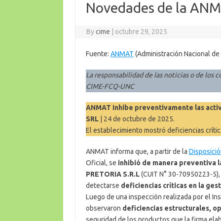
Novedades de la ANMA
By
cime
|
octubre 29, 2025
Fuente:
ANMAT
(Administración Nacional de
La responsabilidad de las noticias o de los c
CIME-FCQ-UNC
ANMAT Inhibe preventivamente las activ
SRL
| 24 de octubre de 2025.
El establecimiento mostró deficiencias crític
ANMAT informa que, a partir de la
Disposici
Oficial, se
inhibió de manera preventiva 
PRETORIA S.R.L
(CUIT N° 30-70950223-5), 
detectarse
deficiencias críticas en la ge
Luego de una inspección realizada por el In
observaron
deficiencias estructurales, o
seguridad de los productos que la firma elab