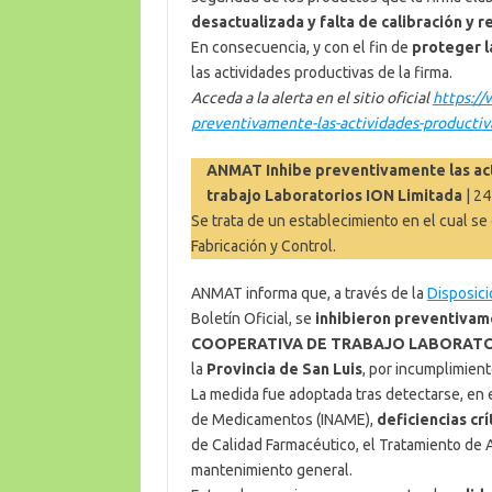
desactualizada y falta de calibración y r
En consecuencia, y con el fin de
proteger l
las actividades productivas de la firma.
Acceda a la alerta en el sitio oficial
https://
preventivamente-las-actividades-productiva
ANMAT Inhibe preventivamente las act
trabajo Laboratorios ION Limitada
| 2
Se trata de un establecimiento en el cual s
Fabricación y Control.
ANMAT informa que, a través de la
Disposic
Boletín Oficial, se
inhibieron preventivame
COOPERATIVA DE TRABAJO LABORATOR
la
Provincia de San Luis
, por incumplimient
La medida fue adoptada tras detectarse, en e
de Medicamentos (INAME),
deficiencias cr
de Calidad Farmacéutico, el Tratamiento de A
mantenimiento general.