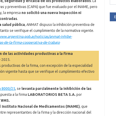
ad, seguridad y eficacia de los productos elaborados
. La
vas y preventivas (CAPA) que fue evaluado por el INAME, pero
oy, la empresa
no solicitó una nueva inspección ni
E
ncontradas
.
a salud pública
, ANMAT dispuso la inhibición preventiva de
 tanto se verifique el cumplimiento de la normativa vigente.
www.argentina.gob.ar/noticias/anmat-inhibe-
s-de-la-firma-cooperativa-de-trabajo
 de las actividades productivas a la firma
e 2025.
 productivas de la firma, con excepción de la especialidad
ón vigente hasta que se verifique el cumplimiento efectivo
n 8000/25
, se
levanta parcialmente la inhibición de las
spuesta a la firma
LABORATORIOS BETA S.A.
por
T#MS.
el
Instituto Nacional de Medicamentos (INAME)
, que
tre representantes de la firma y la dirección nacional del