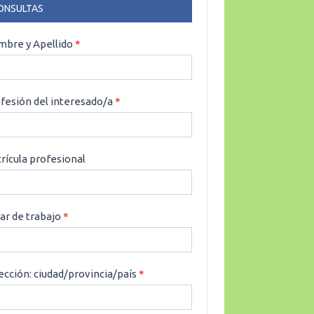
ONSULTAS
NSULTAS
bre y Apellido
*
fesión del interesado/a
*
rícula profesional
ar de trabajo
*
ección: ciudad/provincia/país
*