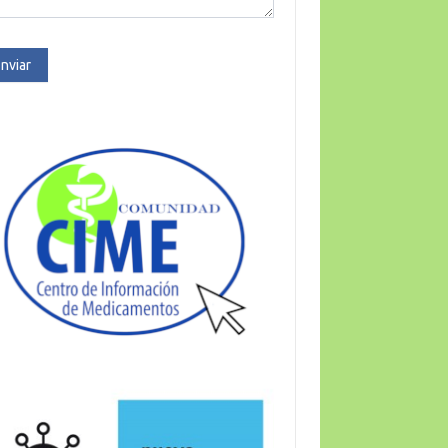
nviar