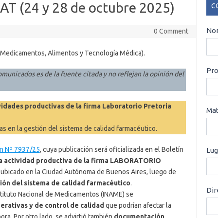
T (24 y 28 de octubre 2025)
C
CO
Nom
0 Comment
 Medicamentos, Alimentos y Tecnología Médica).
Pro
omunicados es de la fuente citada y no reflejan la opinión del
idades productivas de la firma Laboratorio Pretoria
Mat
as en la gestión del sistema de calidad farmacéutico.
ón Nº 7937/25
, cuya publicación será oficializada en el Boletín
Lug
la actividad productiva de la firma LABORATORIO
ubicado en la Ciudad Autónoma de Buenos Aires, luego de
stión del sistema de calidad farmacéutico
.
Dir
stituto Nacional de Medicamentos (INAME) se
perativas y de control de calidad
que podrían afectar la
ora. Por otro lado, se advirtió también
documentación