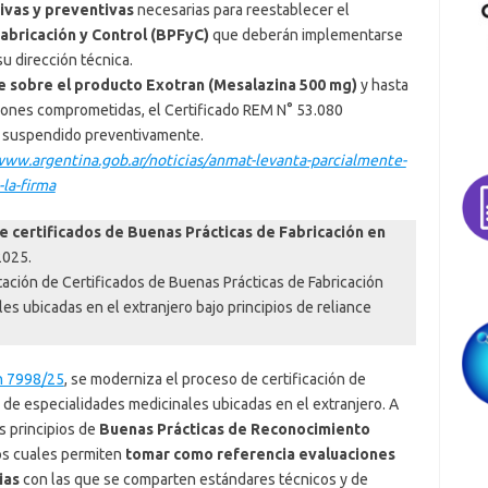
ivas y preventivas
necesarias para reestablecer el
abricación y Control (BPFyC)
que deberán implementarse
su dirección técnica.
e sobre el producto Exotran (Mesalazina 500 mg)
y hasta
cciones comprometidas, el Certificado REM N° 53.080
 suspendido preventivamente.
www.argentina.gob.ar/noticias/anmat-levanta-parcialmente-
-la-firma
e certificados de Buenas Prácticas de Fabricación en
2025.
tación de Certificados de Buenas Prácticas de Fabricación
es ubicadas en el extranjero bajo principios de reliance
n 7998/25
, se moderniza el proceso de certificación de
 de especialidades medicinales ubicadas en el extranjero. A
os principios de
Buenas Prácticas de Reconocimiento
los cuales permiten
tomar como referencia evaluaciones
ias
con las que se comparten estándares técnicos y de