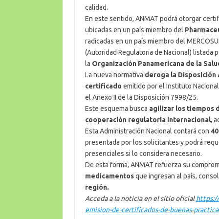
calidad.
En este sentido, ANMAT podrá otorgar certif
ubicadas en un país miembro del
Pharmaceu
radicadas en un país miembro del MERCOSUR,
(Autoridad Regulatoria de Nacional) listada
la
Organización Panamericana de la Salu
La nueva normativa
deroga la Disposición
certificado
emitido por el Instituto Nacion
el Anexo II de la Disposición 7998/25.
Este esquema busca
agilizar los tiempos 
cooperación regulatoria internacional
, 
Esta Administración Nacional contará con
40
presentada por los solicitantes y podrá reque
presenciales si lo considera necesario.
De esta forma, ANMAT refuerza su comprom
medicamentos
que ingresan al país, conso
región.
Acceda a la noticia en el sitio oficial
https:/
emision-de-certificados-de-buenas-practica