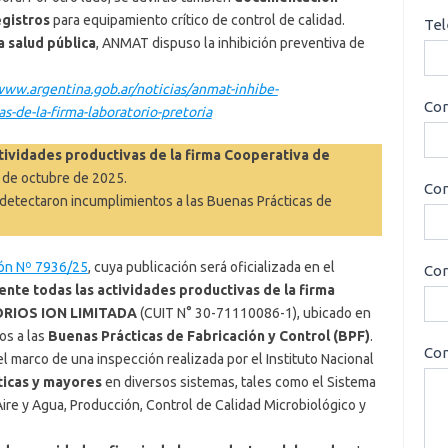
egistros
para equipamiento crítico de control de calidad.
Tel
a salud pública
, ANMAT dispuso la inhibición preventiva de
www.argentina.gob.ar/noticias/anmat-inhibe-
Cor
s-de-la-firma-laboratorio-pretoria
ividades productivas de la firma Cooperativa de
4 de octubre de 2025.
Con
e detectaron incumplimientos a las Buenas Prácticas de
ión Nº 7936/25
, cuya publicación será oficializada en el
Cor
nte todas las actividades productivas de la firma
IOS ION LIMITADA
(CUIT N° 30-71110086-1), ubicado en
os a las
Buenas Prácticas de Fabricación y Control (BPF)
.
Con
l marco de una inspección realizada por el Instituto Nacional
íticas y mayores
en diversos sistemas, tales como el Sistema
ire y Agua, Producción, Control de Calidad Microbiológico y