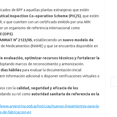
icados de BPF a aquellas plantas extranjeras que estén
tical Inspection Co-operation Scheme (PIC/S)
, que estén
 o que cuenten con un certificado emitido por una ARN
 por un organismo de referencia internacional como
d (OPS)
.
 ANMAT N° 2123/05
, estableciendo un
nuevo modelo de
al de Medicamentos (INAME) y que se encuentra disponible en
de evaluación, optimizar recursos técnicos y fortalecer la
adoptando marcos de reconocimiento y armonización.
 días hábiles
para evaluar la documentación inicial
rir información adicional o disponer verificaciones virtuales o
Bus
iso con la
calidad, seguridad y eficacia de los
lidando su rol como
autoridad sanitaria de referencia en la
/www.argentina.gob.ar/noticias/nuevos-lineamientos-para-la-
s-de-fabricacion-en