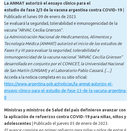
La ANMAT autorizó el ensayo clínico para el
estudio de fase 2/3 de la vacuna argentina contra COVID-19
|
Publicado el lunes 09 de enero de 2023.
Se evaluará la seguridad, tolerabilidad e inmunogenicidad de la
vacuna “ARVAC Cecilia Grierson”.
La Administración Nacional de Medicamentos, Alimentos y
Tecnología Médica (ANMAT) autorizó el inicio de los estudios de
Fases II y III para evaluar la seguridad, tolerabilidad e
inmunogenicidad de la vacuna nacional “ARVAC Cecilia Grierson”
desarrollada en conjunto por el CONICET, la Universidad Nacional
de San Martín (UNSAM) y el Laboratorio Pablo Cassará. […]
Acceda a la noticia completa en su sitio oficial:
https://www.argentina.gob.ar/noticias/la-anmat-autorizo-el-
ensayo-clinico-para-el-estudio-de-fase-23-de-la-vacuna-argentina-
0
Ministras y ministros de Salud del país definieron avanzar con
la aplicación de refuerzos contra COVID-19 para niñas, niños y
adolescentes
| Publicado el jueves 05 de enero de 2023.
El avance consiste en primer refuerzo para niñas y niños de entre 6